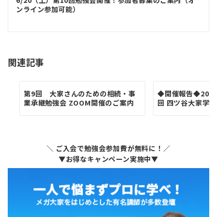
ゲ
6/20（土）第10回勉強会開催！参加者募集のご案内（オ
ンライン参加可能）
ー
シ
ョ
関連記事
ン
第9回 大家さんのための相続・事
◆開催報告◆2026
業承継勉強会 ZOOM開催のご案内
回 四ツ谷大家学園
＼ ご入会で勉強会参加費が無料に！／
▼お得なキャンペーン実施中▼