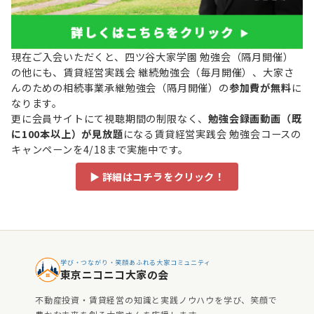
現在ご入会いただくと、四ツ谷大家学園 勉強会（隔月開催）
の他にも、賃貸経営実践会 継続勉強会（毎月開催）、大家さ
んのための相続事業承継勉強会（隔月開催）の
参加費が無料
に
なります。
更に会員サイトにて視聴期間の制限なく、
勉強会録画動画（既
に100本以上）が見放題
になる賃貸経営実践会 勉強会コースの
キャンペーンを4/18まで実施中です。
▶ 詳細はコチラをクリック！
学び・つながり・笑顔あふれる大家コミュニティ
東京ニコニコ大家の会
不動産投資・賃貸経営の知識と実践ノウハウを学び、笑顔で