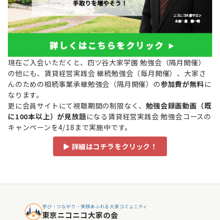
現在ご入会いただくと、四ツ谷大家学園 勉強会（隔月開催）
の他にも、賃貸経営実践会 継続勉強会（毎月開催）、大家さ
んのための相続事業承継勉強会（隔月開催）の
参加費が無料
に
なります。
更に会員サイトにて視聴期間の制限なく、
勉強会録画動画（既
に100本以上）が見放題
になる賃貸経営実践会 勉強会コースの
キャンペーンを4/18まで実施中です。
▶ 詳細はコチラをクリック！
学び・つながり・笑顔あふれる大家コミュニティ
東京ニコニコ大家の会