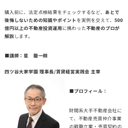
購入前に、法定点検結果をチェックするなど、
あとで
後悔しないための知識やポイント
を実例を交えて、
500
億円以上の不動産投資運用
に携わった
不動産のプロが
解説
します。
■講師：星 龍一朗
四ツ谷大家学園 理事長/賃貸経営実践会 主宰
■
プロフィール：
財閥系大手不動産会社に
て、不動産売買仲介事業
の戦略立案・売買契約の