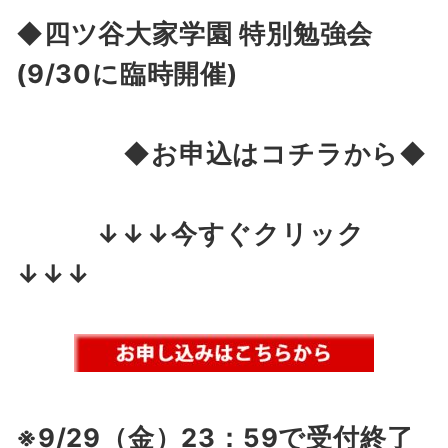
◆四ツ谷大家学園 特別
勉強会
(9/30に臨時開催)
◆お申込はコチラから◆
↓↓↓今すぐクリック
↓↓↓
※9/29（金）23：59
で受付終了