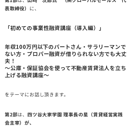
第1部
は、
山﨑 次郎氏 （㈱グローバルセールス 代
表取締役）
に、
「初めての事業性融資講座（導入編）」
年収100万円以下のパートさん・サラリーマンで
ない方・プロパー融資が借りられない方でも大丈
夫！
～公庫・保証協会を使って不動産賃貸法人を立ち
上げる融資講座～
をテーマにお話し頂きます。
第2部
は、
四ツ谷大家学園 理事長の星（賃貸経営実践
会主宰）が、