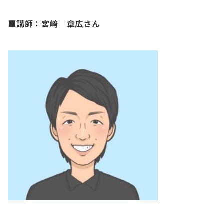
■講師：宮﨑 章広さん