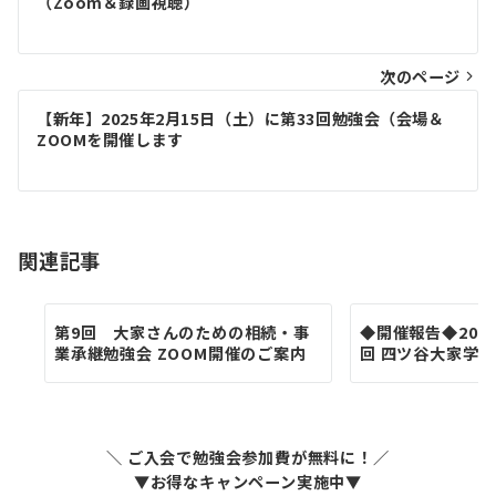
稿
（Zoom＆録画視聴）
ナ
ビ
次のページ
ゲ
【新年】2025年2月15日（土）に第33回勉強会（会場＆
ZOOMを開催します
ー
シ
ョ
関連記事
ン
第9回 大家さんのための相続・事
◆開催報告◆2026
業承継勉強会 ZOOM開催のご案内
回 四ツ谷大家学園
＼ ご入会で勉強会参加費が無料に！／
▼お得なキャンペーン実施中▼