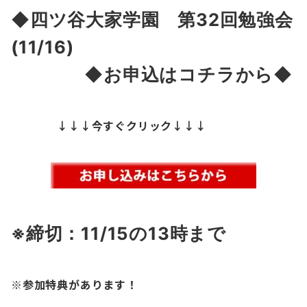
◆四ツ谷大家学園 第32
回勉強会
(11/16)
◆お申込はコチラから◆
↓↓↓今すぐクリック↓↓↓
※締切：11/15
の13時まで
※参加特典があります！