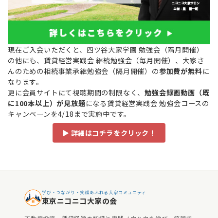
現在ご入会いただくと、四ツ谷大家学園 勉強会（隔月開催）
の他にも、賃貸経営実践会 継続勉強会（毎月開催）、大家さ
んのための相続事業承継勉強会（隔月開催）の
参加費が無料
に
なります。
更に会員サイトにて視聴期間の制限なく、
勉強会録画動画（既
に100本以上）が見放題
になる賃貸経営実践会 勉強会コースの
キャンペーンを4/18まで実施中です。
▶ 詳細はコチラをクリック！
学び・つながり・笑顔あふれる大家コミュニティ
東京ニコニコ大家の会