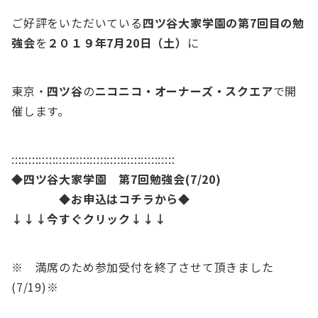
ご好評をいただいている
四ツ谷大家学園の第7回目の勉
強会
を
２０１９年7月20日（土）
に
東京・
四ツ谷
の
ニコニコ・オーナーズ・スクエア
で開
催します。
::::::::::::::::::::::::::::::::::::::::::::::::
◆四ツ谷大家学園 第7
回勉強会(7/20)
◆お申込はコチラから◆
↓↓↓今すぐクリック↓↓↓
※ 満席のため参加受付を終了させて頂きました
(7/19)※