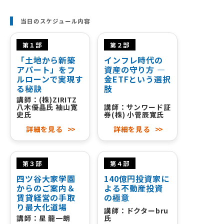
当日のスケジュール内容
第１部
第２部
「土地から新築
インフレ時代の
アパート」をフ
資産の守り方 ―
ルローンで実現す
金ETFという選択
る秘訣
肢
講師：(株)ZIRITZ
八木優晶氏 袖山寛
講師：サンワード証
史氏
券(株) 小菅辰寛氏
詳細を見る
>>
詳細を見る
>>
第３部
第４部
四ツ谷大家学園
140億円投資家に
からのご案内＆
よる不動産投資
賃貸経営の手取
の極意
り最大化道場
講師：ドクターbru
講師：星 龍一朗
氏