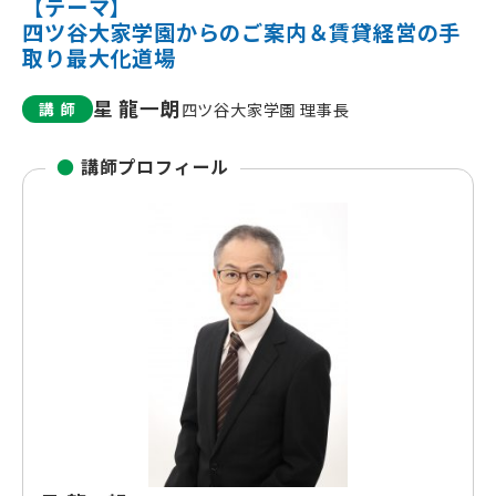
【テーマ】
四ツ谷大家学園からのご案内＆賃貸経営の手
取り最大化道場
星 龍一朗
講 師
四ツ谷大家学園 理事長
●
講師プロフィール