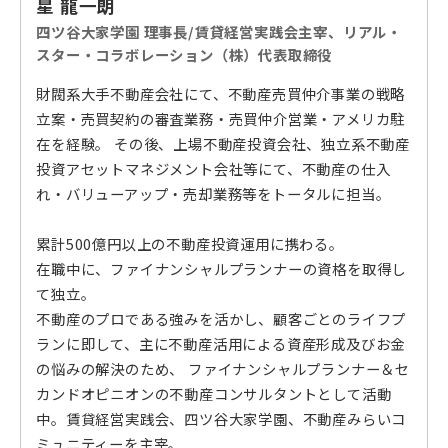
星 龍一朗
四ツ谷大家学園 理事長/賃貸経営実践会主宰、リアル・
スター・コラボレーション（株）代表取締役
財閥系大手不動産会社にて、不動産売買仲介事業の戦略
立案・売買契約の審査業務・売買仲介営業・アメリカ駐
在を経験。 その後、上場不動産投資会社、独立系不動産
投資アセットマネジメント会社等にて、不動産の仕入
れ・バリューアップ・売却業務等をトータルに担当。
累計500億円以上の不動産投資運用に携わる。
在職中に、ファイナンシャルプランナーの資格を取得し
て独立。
不動産のプロである強みを活かし、顧客ごとのライフプ
ランに即して、主に不動産活用による資産形成及びお金
の悩みの解決のため、 ファイナンシャルプランナー＆セ
カンドオピニオンの不動産コンサルタントとして活動
中。賃貸経営実践会、四ツ谷大家学園、不動産みらいコ
ミュニティーを主宰。